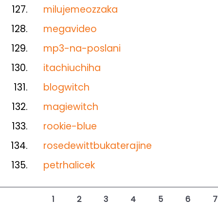
127.
milujemeozzaka
128.
megavideo
129.
mp3-na-poslani
130.
itachiuchiha
131.
blogwitch
132.
magiewitch
133.
rookie-blue
134.
rosedewittbukaterajine
135.
petrhalicek
1
2
3
4
5
6
7