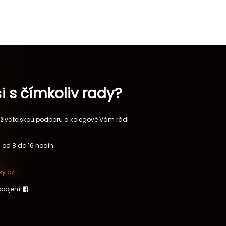
si
s čímkoliv rady?
 uživatelskou podporu a kolegové Vám rádi
 od 8 do 16 hodin.
y.cz
spojení!