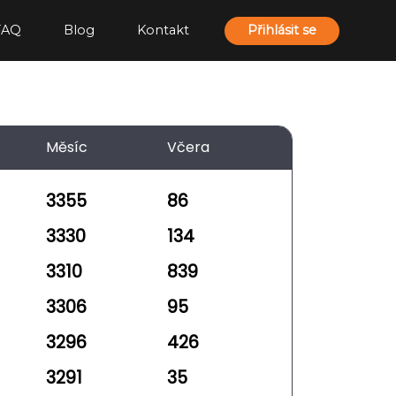
FAQ
Blog
Kontakt
Přihlásit se
Měsíc
Včera
3355
86
3330
134
3310
839
3306
95
3296
426
3291
35