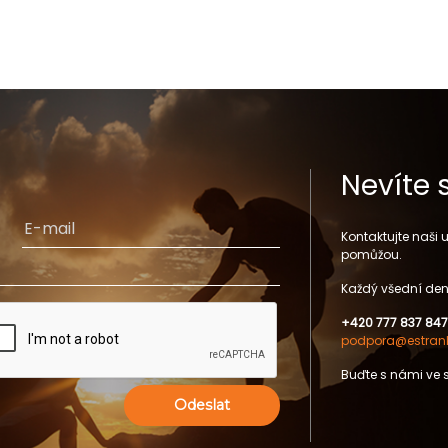
Nevíte 
Kontaktujte naši
pomůžou.
Každý všední den
+420 777 837 847
podpora@estrank
Buďte s námi ve 
Odeslat