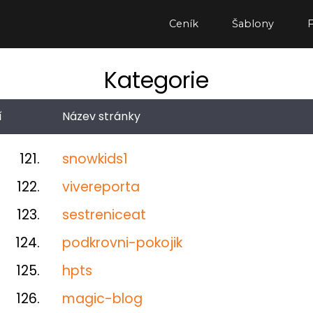
Ceník
Šablony
Kategorie
í
Název stránky
121.
snowkids1
122.
vivereporta
123.
sestreniceat
124.
podkrovni-pokojik
125.
hpts
126.
magic-blog