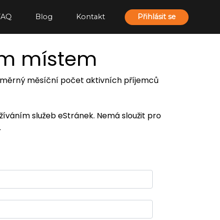
FAQ
Blog
Kontakt
Přihlásit se
ím místem
 průměrný měsíční počet aktivních příjemců
užíváním služeb eStránek. Nemá sloužit pro
.