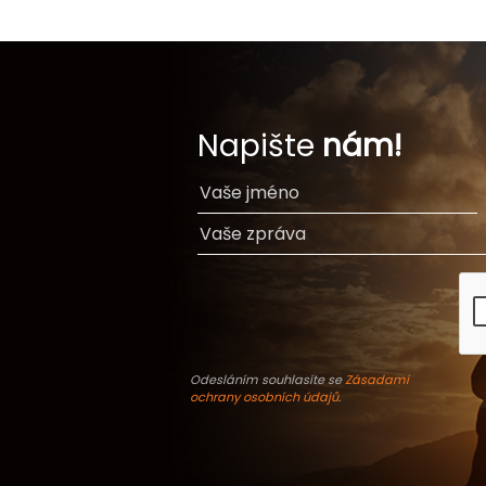
Napište
nám!
Odesláním souhlasíte se
Zásadami
ochrany osobních údajů
.