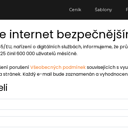
Ceník
Šablony
e internet bezpečnějš
065/EU, nařízení o digitálních službách, informujeme, že
2025 činil 600 000 uživatelů měsíčně.
ášení porušení
Všeobecných podmínek
souvisejících s vy
ra stránek. Každý e-mail bude zaznamenán a vyhodnocen
li