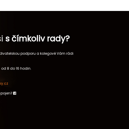
si
s čímkoliv rady?
 uživatelskou podporu a kolegové Vám rádi
 od 8 do 16 hodin.
y.cz
spojení!