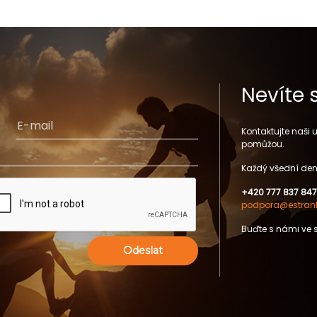
Nevíte 
Kontaktujte naši
pomůžou.
Každý všední den
+420 777 837 847
podpora@estrank
Buďte s námi ve 
Odeslat