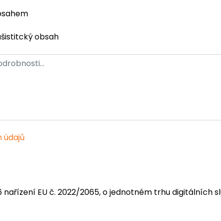
obsahem
ašistitcký obsah
 údajů
6 nařízení EU č. 2022/2065, o jednotném trhu digitálních