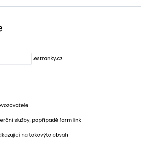
e
.estranky.cz
ovozovatele
erční služby, popřípadě farm link
dkazující na takovýto obsah