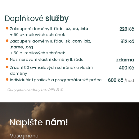
Doplňkové
služby
•
228 Kč
Zakoupení domény II. řádu
.cz, .eu, .info
+ 50 e-mailových schránek
•
312 Kč
Zakoupení domény II. řádu
.sk, .com, .biz,
.name, .org
+ 50 e-mailových schránek
•
zdarma
Nasměrování vlastní domény II. řádu
•
400 Kč
Zřízení 50 e-mailových schránek u vlastní
domény
•
600 Kč
Individuální grafické a programátorské práce
/hod
Ceny jsou uvedeny bez DPH 21 %.
Napište
nám!