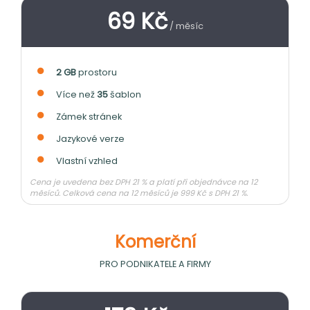
69 Kč
/ měsíc
2 GB
prostoru
Více než
35
šablon
Zámek stránek
Jazykové verze
Vlastní vzhled
Cena je uvedena bez DPH 21 % a platí při objednávce na 12
měsíců. Celková cena na 12 měsíců je 999 Kč s DPH 21 %.
Komerční
PRO PODNIKATELE A FIRMY