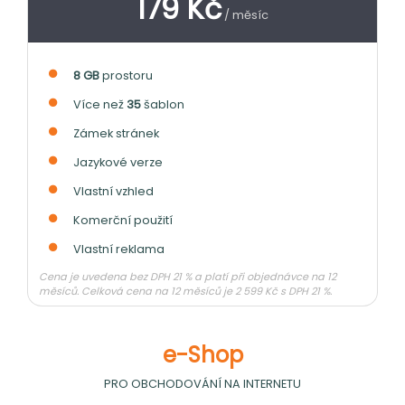
179 Kč
/ měsíc
8 GB
prostoru
Více než
35
šablon
Zámek stránek
Jazykové verze
Vlastní vzhled
Komerční použití
Vlastní reklama
Cena je uvedena bez DPH 21 % a platí při objednávce na 12
měsíců. Celková cena na 12 měsíců je 2 599 Kč s DPH 21 %.
e-Shop
PRO OBCHODOVÁNÍ NA INTERNETU