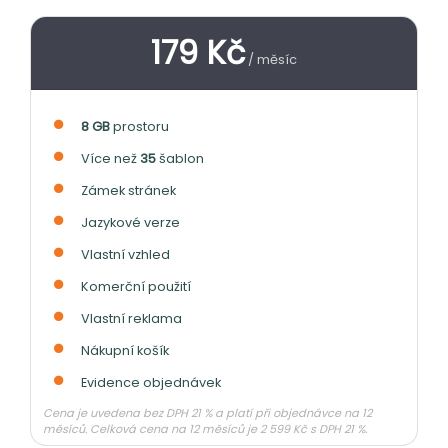
179 Kč
/ měsíc
8 GB
prostoru
Více než
35
šablon
Zámek stránek
Jazykové verze
Vlastní vzhled
Komerční použití
Vlastní reklama
Nákupní košík
Evidence objednávek
Cena je uvedena bez DPH 21 % a platí při objednávce na 12
měsíců. Celková cena na 12 měsíců je 2 599 Kč s DPH 21 %.