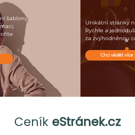
Unikátní stránky na míru pro hasiče.
Rychle a jednoduše vše, co potřebují
za zvýhodněnou cenu!
Chci vědět více
Ceník
eStránek.cz