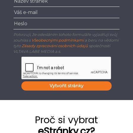
Potvrzuji, že odesláním tohoto formuláře vyjadřuji svůj
souhlas s
Všeobecnými podmínkami
a beru na vědomí
tyto
Zásady zpracování osobních údajů
společnosti
VLTAVA LABE MEDIA a.s.
Vytvořit stránky
Proč si vybrat
eStránky.cz?