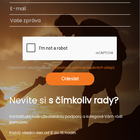
Odesláním souhlasíte se
Zásadami ochrany osobních údajů
.
Odeslat
Nevíte si
s čímkoliv rady?
Kontaktujte naši uživatelskou podporu a kolegové Vám rádi
pomůžou.
Každý všední den od 8 do 16 hodin.