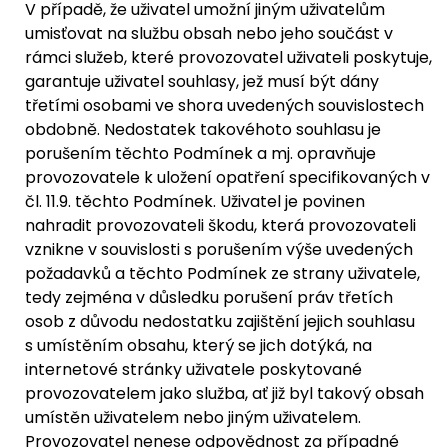
V případě, že uživatel umožní jiným uživatelům
umisťovat na službu obsah nebo jeho součást v
rámci služeb, které provozovatel uživateli poskytuje,
garantuje uživatel souhlasy, jež musí být dány
třetími osobami ve shora uvedených souvislostech
obdobně. Nedostatek takovéhoto souhlasu je
porušením těchto Podmínek a mj. opravňuje
provozovatele k uložení opatření specifikovaných v
čl. 11.9. těchto Podmínek. Uživatel je povinen
nahradit provozovateli škodu, která provozovateli
vznikne v souvislosti s porušením výše uvedených
požadavků a těchto Podmínek ze strany uživatele,
tedy zejména v důsledku porušení práv třetích
osob z důvodu nedostatku zajištění jejich souhlasu
s umístěním obsahu, který se jich dotýká, na
internetové stránky uživatele poskytované
provozovatelem jako služba, ať již byl takový obsah
umístěn uživatelem nebo jiným uživatelem.
Provozovatel nenese odpovědnost za případné