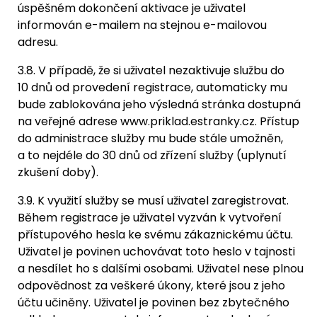
úspěšném dokončení aktivace je uživatel
informován e-mailem na stejnou e-mailovou
adresu.
3.8. V případě, že si uživatel nezaktivuje službu do
10 dnů od provedení registrace, automaticky mu
bude zablokována jeho výsledná stránka dostupná
na veřejné adrese www.priklad.estranky.cz. Přístup
do administrace služby mu bude stále umožněn,
a to nejdéle do 30 dnů od zřízení služby (uplynutí
zkušení doby).
3.9. K využití služby se musí uživatel zaregistrovat.
Během registrace je uživatel vyzván k vytvoření
přístupového hesla ke svému zákaznickému účtu.
Uživatel je povinen uchovávat toto heslo v tajnosti
a nesdílet ho s dalšími osobami. Uživatel nese plnou
odpovědnost za veškeré úkony, které jsou z jeho
účtu učiněny. Uživatel je povinen bez zbytečného