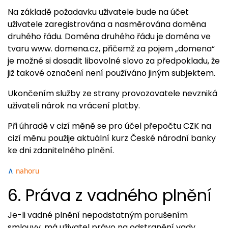
Na základě požadavku uživatele bude na účet
uživatele zaregistrována a nasměrována doména
druhého řádu. Doména druhého řádu je doména ve
tvaru www. domena.cz, přičemž za pojem „domena“
je možné si dosadit libovolné slovo za předpokladu, že
již takové označení není používáno jiným subjektem.
Ukončením služby ze strany provozovatele nevzniká
uživateli nárok na vrácení platby.
Při úhradě v cizí měně se pro účel přepočtu CZK na
cizí měnu použije aktuální kurz České národní banky
ke dni zdanitelného plnění.
∧
nahoru
6. Práva z vadného plnění
Je-li vadné plnění nepodstatným porušením
smlouvy, má uživatel právo na odstranění vady,