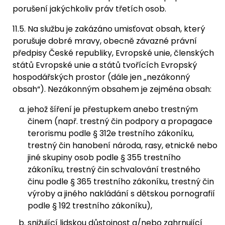
porušení jakýchkoliv práv třetích osob.
11.5. Na službu je zakázáno umisťovat obsah, který
porušuje dobré mravy, obecně závazné právní
předpisy České republiky, Evropské unie, členských
států Evropské unie a států tvořících Evropský
hospodářských prostor (dále jen „nezákonný
obsah“). Nezákonným obsahem je zejména obsah:
jehož šíření je přestupkem anebo trestným
činem (např. trestný čin podpory a propagace
terorismu podle § 312e trestního zákoníku,
trestný čin hanobení národa, rasy, etnické nebo
jiné skupiny osob podle § 355 trestního
zákoníku, trestný čin schvalování trestného
činu podle § 365 trestního zákoníku, trestný čin
výroby a jiného nakládání s dětskou pornografií
podle § 192 trestního zákoníku),
snižující lidskou důstojnost a/nebo zahrnující