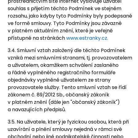
prostřednictvím sítě internet vyslovuje uživatel
souhlas s přijetím těchto Podmínek ve stejném
rozsahu, jako kdyby tyto Podmínky byly podepsané
ve formě smlouvy. Tyto Podmínky jsou závazné
v platném aktuálním znění, které je veřejně
přístupné na stránkách
www.estranky.cz.
3.4. Smluvní vztah založený dle těchto Podmínek
vzniká mezi smluvními stranami, tj. provozovatelem
a uživatelem, okamžikem schválení zaslaného
a řádně vyplněného registračního formuláře
objednávky vyplněné uživatelem ze strany
provozovatele služby. Tento smluvní vztah se řídí
zákonem č. 89/2012 Sb., občanský zákoník
v platném znění (dále jen "občanský zákoník")
a navazujících předpisů.
3.5. Na uživatele, který je fyzickou osobou, která při
uzavírání a plnění smlouvy nejedná v rámci své
obchodní nebo jiné podnikatelské činnosti nebo