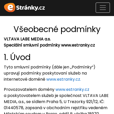
Všeobecné podmínky
VLTAVA LABE MEDIA a.s.
Speciální smluvní podmínky www.estranky.cz
1. Úvod
Tyto smluvní podmínky (dále jen „Podmínky“)
upravují podmínky poskytovaní služeb na
internetové doméně
www.estranky.cz.
Provozovatelem domény
www.estranky.cz
a poskytovatelem služeb je společnost VLTAVA LABE
MEDIA, a.s., se sídlem Praha 5, U Trezorky 921/12, IČ:
01440578, zapsaná v obchodním rejstříku vedeném
Městským soudem v Praze, oddíl B, vložka 18970