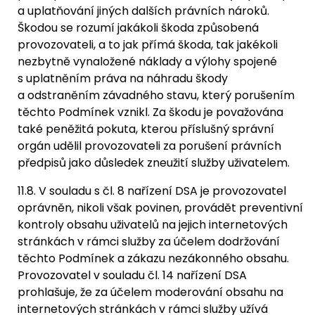
a uplatňování jiných dalších právních nároků.
Škodou se rozumí jakákoli škoda způsobená
provozovateli, a to jak přímá škoda, tak jakékoli
nezbytně vynaložené náklady a výlohy spojené
s uplatněním práva na náhradu škody
a odstraněním závadného stavu, který porušením
těchto Podmínek vznikl. Za škodu je považována
také peněžitá pokuta, kterou příslušný správní
orgán udělil provozovateli za porušení právních
předpisů jako důsledek zneužití služby uživatelem.
11.8. V souladu s čl. 8 nařízení DSA je provozovatel
oprávněn, nikoli však povinen, provádět preventivní
kontroly obsahu uživatelů na jejich internetových
stránkách v rámci služby za účelem dodržování
těchto Podmínek a zákazu nezákonného obsahu.
Provozovatel v souladu čl. 14 nařízení DSA
prohlašuje, že za účelem moderování obsahu na
internetových stránkách v rámci služby užívá