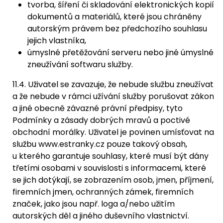
tvorba, šíření či skladování elektronických kopií
dokumentů a materiálů, které jsou chráněny
autorským právem bez předchozího souhlasu
jejich vlastníka,
úmyslné přetěžování serveru nebo jiné úmyslné
zneužívání softwaru služby.
11.4. Uživatel se zavazuje, že nebude službu zneužívat
a že nebude v rámci užívání služby porušovat zákon
a jiné obecně závazné právní předpisy, tyto
Podmínky a zásady dobrých mravů a poctivé
obchodní morálky. Uživatel je povinen umísťovat na
službu www.estranky.cz pouze takový obsah,
u kterého garantuje souhlasy, které musí být dány
třetími osobami v souvislosti s informacemi, které
se jich dotýkají, se zobrazením osob, jmen, příjmení,
firemních jmen, ochranných zámek, firemních
značek, jako jsou např. loga a/nebo užitím
autorských děl a jiného duševního vlastnictví.