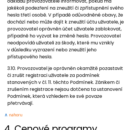
odkladu provozovatele informovat, pokud má
jakékoli podezření na zneužití či zpřístupnění svého
hesla třetí osobě. V případě odůvodněné obavy, že
dochází nebo může dojít k zneužití účtu uživatele, je
provozovatel oprávněn účet uživatele zablokovat,
případně ho vyzvat ke změně hesla. Provozovatel
neodpovídá uživateli za škody, které mu vznikly
v důsledku vyzrazení nebo zneužití jeho
přístupového hesla.
3.10. Provozovatel je oprávněn okamžitě pozastavit
či zrušit registraci uživatele za podmínek
stanovených v čl. 11. těchto Podmínek. Zánikem či
zrušením registrace nejsou dotčena ta ustanovení
Podmínek, která vzhledem ke své povaze
přetrvávají.
∧
nahoru
4. Cenové programy