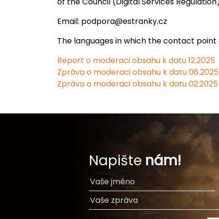
of the Council (Digital Services Regulation
Email: podpora@estranky.cz
The languages in which the contact point
Report o moderaci obsahu k datu 12.2025
Zpráva o moderaci obsahu k datu 06.2025
Zpráva o moderaci obsahu k datu 02.2025
Napište
nám!