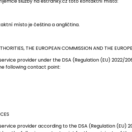
říjemce služby na estranky.cz toto kontaktní místo:
aktní místo je čeština a angličtina.
THORITIES, THE EUROPEAN COMMISSION AND THE EUROP
 service provider under the DSA (Regulation (EU) 2022/20
he following contact point:
ICES
 service provider according to the DSA (Regulation (EU)