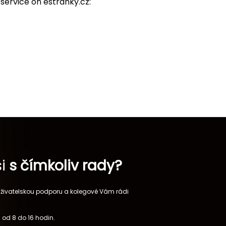
 service on estranky.cz:
si
s čímkoliv rady?
 uživatelskou podporu a kolegové Vám rádi
 od 8 do 16 hodin.