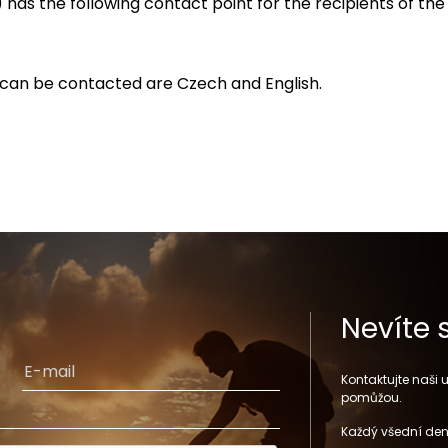
) has the following contact point for the recipients of the
 can be contacted are Czech and English.
Nevíte 
Kontaktujte naši
pomůžou.
Každý všední den