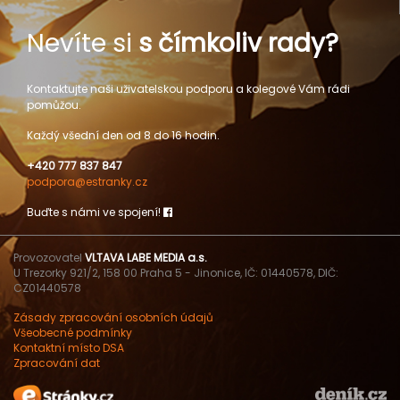
Nevíte si
s čímkoliv rady?
Kontaktujte naši uživatelskou podporu a kolegové Vám rádi
pomůžou.
Každý všední den od 8 do 16 hodin.
+420 777 837 847
podpora@estranky.cz
Buďte s námi ve spojení!
Provozovatel
VLTAVA LABE MEDIA a.s.
U Trezorky 921/2, 158 00 Praha 5 - Jinonice, IČ: 01440578, DIČ:
CZ01440578
Zásady zpracování osobních údajů
Všeobecné podmínky
Kontaktní místo DSA
Zpracování dat