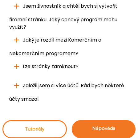
+
Jsem živnostník a chtěl bych si vytvořit
firemní stránku. Jaký cenový program mohu
využít?
+
Jaký je rozdíl mezi Komerčním a
Nekomerčním programem?
+
Lze stránky zamknout?
+
Založil jsem si více účtů. Rád bych některé
účty smazal.
Nápověda
Tutoriály