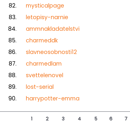
82.
mysticalpage
83.
letopisy-narnie
84.
ammnakladatelstvi
85.
charmeddk
86.
slavneosobnosti12
87.
charmedlam
88.
svettelenovel
89.
lost-serial
90.
harrypotter-emma
1
2
3
4
5
6
7