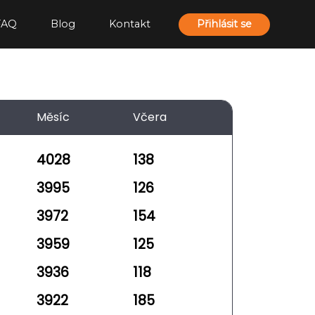
FAQ
Blog
Kontakt
Přihlásit se
Měsíc
Včera
4028
138
3995
126
3972
154
3959
125
3936
118
3922
185