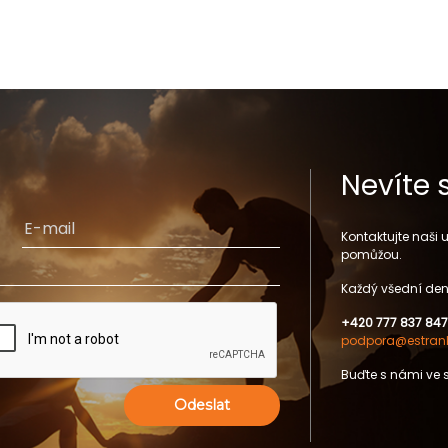
Nevíte 
Kontaktujte naši
pomůžou.
Každý všední den
+420 777 837 847
podpora@estrank
Buďte s námi ve 
Odeslat