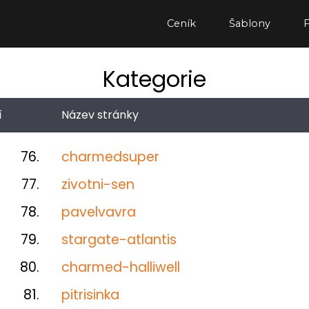
Ceník
Šablony
Kategorie
í
Název stránky
76.
charmedsuper
77.
zivotni-sen
78.
pavelvavra
79.
stargate-atlantis
80.
charmed-halliwell
81.
pitrisinka