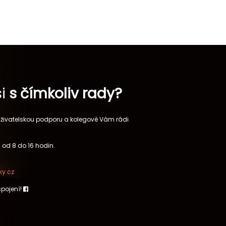
si
s čímkoliv rady?
 uživatelskou podporu a kolegové Vám rádi
 od 8 do 16 hodin.
y.cz
spojení!