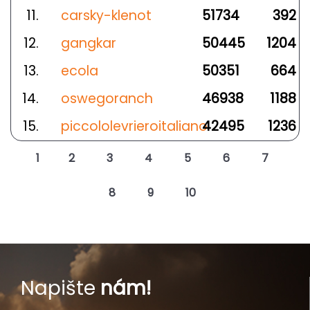
11.
carsky-klenot
51734
392
12.
gangkar
50445
1204
13.
ecola
50351
664
14.
oswegoranch
46938
1188
15.
piccololevrieroitaliano
42495
1236
1
2
3
4
5
6
7
8
9
10
Napište
nám!