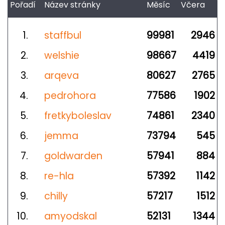
Pořadí
Název stránky
Měsíc
Včera
1.
staffbul
99981
2946
2.
welshie
98667
4419
3.
arqeva
80627
2765
4.
pedrohora
77586
1902
5.
fretkyboleslav
74861
2340
6.
jemma
73794
545
7.
goldwarden
57941
884
8.
re-hla
57392
1142
9.
chilly
57217
1512
10.
amyodskal
52131
1344