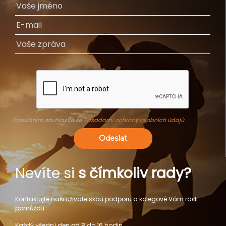
Odesláním souhlasíte se
Zásadami ochrany osobních údajů
.
Odeslat
Nevíte si
s čímkoliv rady?
Kontaktujte naši uživatelskou podporu a kolegové Vám rádi
pomůžou.
Každý všední den od 8 do 16 hodin.