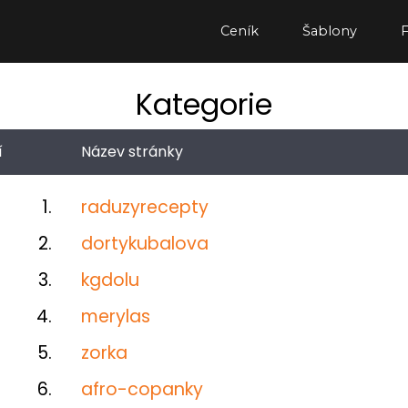
Ceník
Šablony
Kategorie
í
Název stránky
1.
raduzyrecepty
2.
dortykubalova
3.
kgdolu
4.
merylas
5.
zorka
6.
afro-copanky