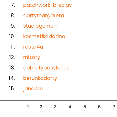
7.
patchwork-breclav
8.
dortymargareta
9.
studiogemelli
10.
kosmetikakladno
11.
rasta4u
12.
mlsoty
13.
dobrotyodsykorek
14.
berunkadorty
15.
janowic
1
2
3
4
5
6
7