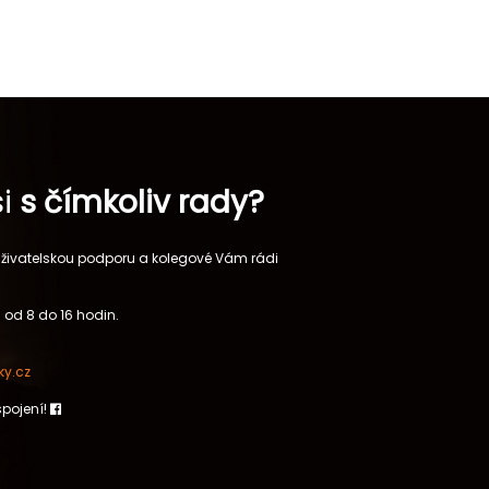
si
s čímkoliv rady?
 uživatelskou podporu a kolegové Vám rádi
 od 8 do 16 hodin.
y.cz
spojení!