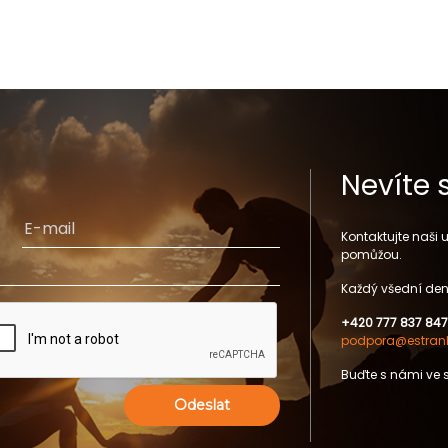
Nevíte 
Kontaktujte naši
pomůžou.
Každý všední den
+420 777 837 847
podpora@estrank
Buďte s námi ve 
Odeslat