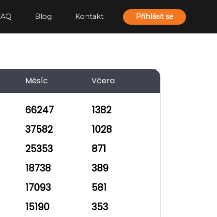
FAQ
Blog
Kontakt
Přihlásit se
Měsíc
Včera
66247
1382
37582
1028
25353
871
18738
389
17093
581
15190
353