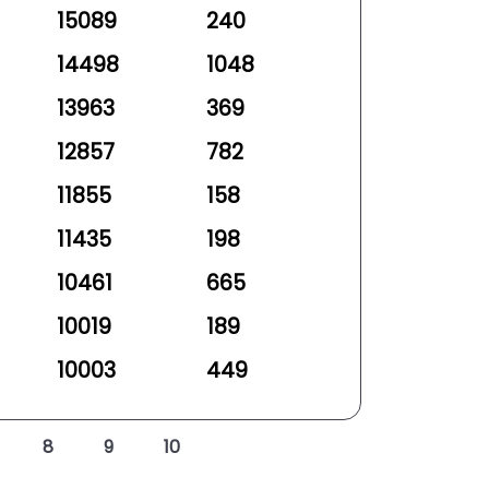
15089
240
14498
1048
13963
369
12857
782
11855
158
11435
198
10461
665
10019
189
10003
449
8
9
10