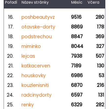
Pořadí
Název stránky
Měsíc
Včera
16.
poshbeautyvz
9516
280
17.
otavske-dorty
8869
178
18.
podstrechou
8847
369
19.
miminko
8044
327
20.
lejcas
7938
507
21.
katkacerven
7189
130
22.
houskovky
6986
53
23.
kouzlenisniti
6870
216
24.
radcinydorty
6597
131
25.
renky
6329
282