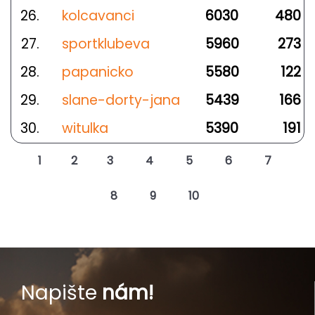
26.
kolcavanci
6030
480
27.
sportklubeva
5960
273
28.
papanicko
5580
122
29.
slane-dorty-jana
5439
166
30.
witulka
5390
191
1
2
3
4
5
6
7
8
9
10
Napište
nám!