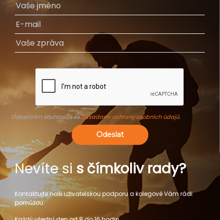
Odesláním souhlasíte se
Zásadami ochrany osobních údajů
.
Odeslat
Nevíte si
s čímkoliv rady?
Kontaktujte naši uživatelskou podporu a kolegové Vám rádi
pomůžou.
Každý všední den od 8 do 16 hodin.