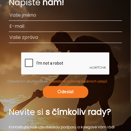
Napište
nám!
Odesláním souhlasíte se
Zásadami ochrany osobních údajů
.
Odeslat
Nevíte si
s čímkoliv rady?
Kontaktujte naši uživatelskou podporu a kolegové Vám rádi