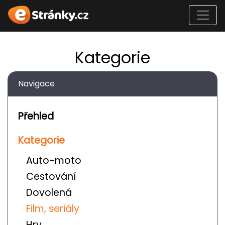
Kategorie
Navigace
Přehled
Kategorie
Auto-moto
Cestování
Dovolená
Film, seriály
Hry