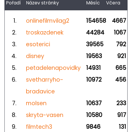
Pořadí
Název stránky
Měsíc
Včera
1.
onlinefilmvilag2
154658
4667
2.
troskazdenek
44284
1067
3.
esoterici
39565
792
4.
disney
19563
921
5.
petadelenapovidky
14931
665
6.
svetharryho-
10972
456
bradavice
7.
molsen
10637
233
8.
skryta-vasen
10580
917
9.
filmtech3
9846
131