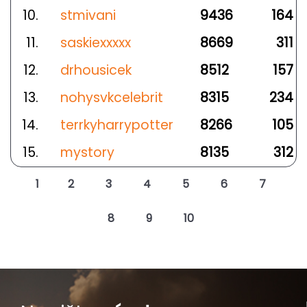
10.
stmivani
9436
164
11.
saskiexxxxx
8669
311
12.
drhousicek
8512
157
13.
nohysvkcelebrit
8315
234
14.
terrkyharrypotter
8266
105
15.
mystory
8135
312
1
2
3
4
5
6
7
8
9
10