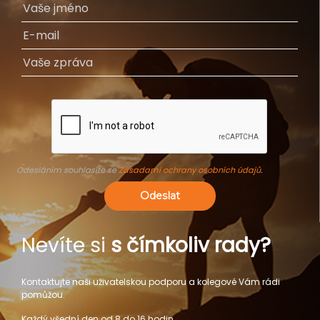
Odesláním souhlasíte se
Zásadami ochrany osobních údajů
.
Odeslat
Nevíte si
s čímkoliv rady?
Kontaktujte naši uživatelskou podporu a kolegové Vám rádi
pomůžou.
Každý všední den od 8 do 16 hodin.