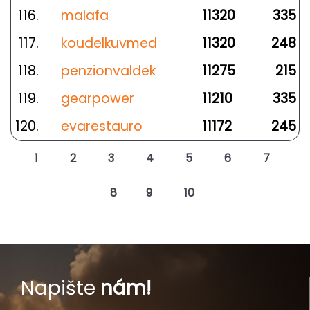
116.
malafa
11320
335
117.
koudelkuvmed
11320
248
118.
penzionvaldek
11275
215
119.
gearpower
11210
335
120.
evarestauro
11172
245
1
2
3
4
5
6
7
8
9
10
Napište
nám!