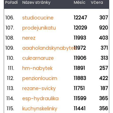
Pořadí
Název stránky
Měsíc
Včera
106.
studiocucine
12247
307
107.
prodejunikatu
12029
920
108.
nerez
11993
403
109.
aaaholandskynabytek
11972
371
110.
cukrarnaruze
11906
313
111.
hm-nabytek
11891
257
112.
penzionloucim
11883
422
113.
rezane-svicky
11751
187
114.
esp-hydraulika
11599
365
115.
kuchynskelinky
11441
356