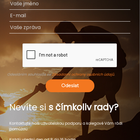
Odesláním souhlasíte se
Zásadami ochrany osobních údajů
.
Odeslat
Nevíte si
s čímkoliv rady?
Kontaktujte naši uživatelskou podporu a kolegové Vám rádi
pomůžou.
Každý všední den od 8 do 16 hodin.