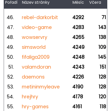
Pořadí
Název stránky
Měsíc
Včera
46.
rebel-darkorbit
4292
71
47.
video-game
4283
143
48.
wowservry
4265
138
49.
simsworld
4249
109
50.
fifaliga2009
4248
145
51.
valamdoran
4243
151
52.
daemons
4226
128
53.
metininmyleave
4190
128
54.
hrejhry
4178
120
55.
hry-games
4161
118