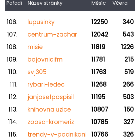
Pořadí
Název stránky
Měsíc
Včera
106.
lupusinky
12250
340
107.
centrum-zachar
12042
543
108.
misie
11819
1226
109.
bojovnicifm
11781
215
110.
svj305
11763
519
111.
rybari-ledec
11268
266
112.
janjosefpospisil
11195
503
113.
knihovnaluzice
10807
150
114.
zoosd-kromeriz
10785
327
115.
trendy-v-podnikani
10766
326