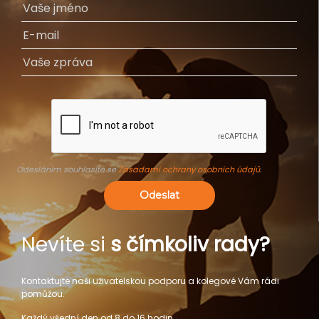
Odesláním souhlasíte se
Zásadami ochrany osobních údajů
.
Odeslat
Nevíte si
s čímkoliv rady?
Kontaktujte naši uživatelskou podporu a kolegové Vám rádi
pomůžou.
Každý všední den od 8 do 16 hodin.