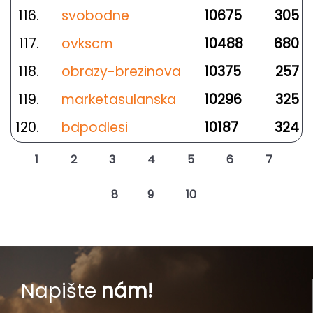
116.
svobodne
10675
305
117.
ovkscm
10488
680
118.
obrazy-brezinova
10375
257
119.
marketasulanska
10296
325
120.
bdpodlesi
10187
324
1
2
3
4
5
6
7
8
9
10
Napište
nám!