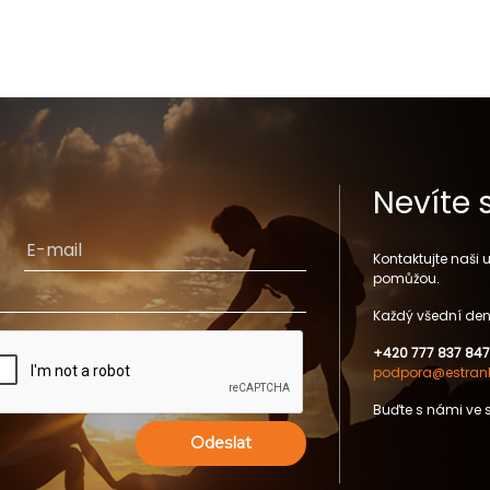
Nevíte 
Kontaktujte naši
pomůžou.
Každý všední den
+420 777 837 847
podpora@estrank
Buďte s námi ve 
Odeslat