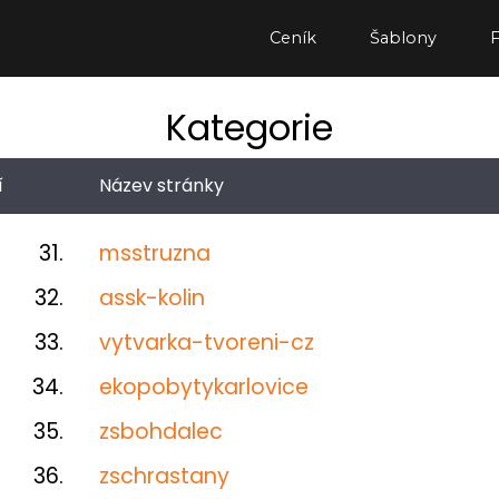
Ceník
Šablony
Kategorie
í
Název stránky
31.
msstruzna
32.
assk-kolin
33.
vytvarka-tvoreni-cz
34.
ekopobytykarlovice
35.
zsbohdalec
36.
zschrastany