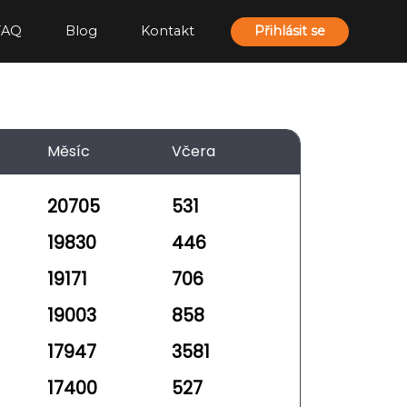
FAQ
Blog
Kontakt
Přihlásit se
Měsíc
Včera
20705
531
19830
446
19171
706
19003
858
17947
3581
17400
527