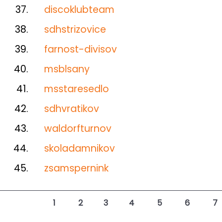
37.
discoklubteam
38.
sdhstrizovice
39.
farnost-divisov
40.
msblsany
41.
msstaresedlo
42.
sdhvratikov
43.
waldorfturnov
44.
skoladamnikov
45.
zsamspernink
1
2
3
4
5
6
7