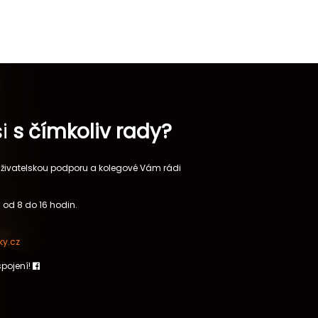
si
s čímkoliv rady?
 uživatelskou podporu a kolegové Vám rádi
 od 8 do 16 hodin.
y.cz
spojení!