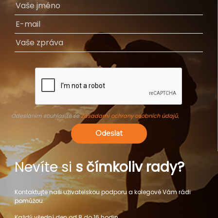
Odesláním souhlasíte se
Zásadami ochrany osobních údajů
.
Odeslat
Nevíte si
s čímkoliv rady?
Kontaktujte naši uživatelskou podporu a kolegové Vám rádi
pomůžou.
Každý všední den od 8 do 16 hodin.