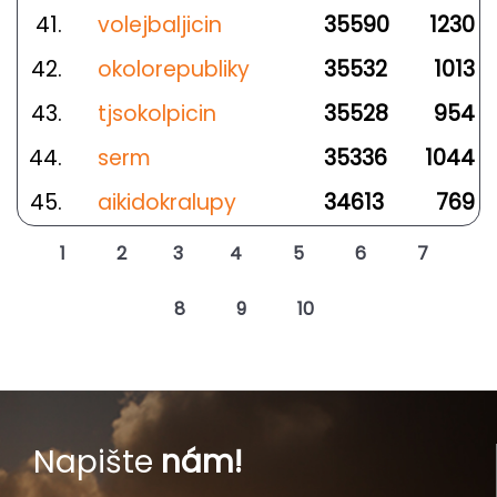
41.
volejbaljicin
35590
1230
42.
okolorepubliky
35532
1013
43.
tjsokolpicin
35528
954
44.
serm
35336
1044
45.
aikidokralupy
34613
769
1
2
3
4
5
6
7
8
9
10
Napište
nám!