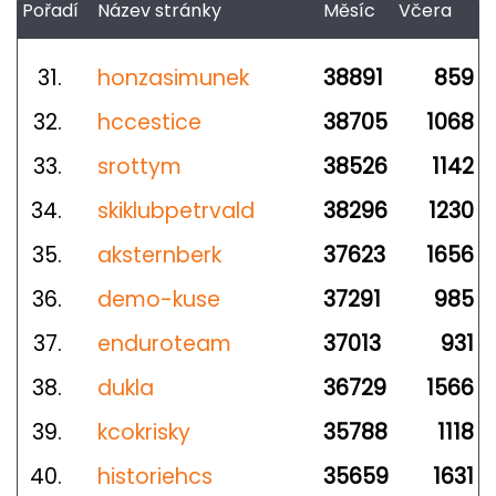
Pořadí
Název stránky
Měsíc
Včera
31.
honzasimunek
38891
859
32.
hccestice
38705
1068
33.
srottym
38526
1142
34.
skiklubpetrvald
38296
1230
35.
aksternberk
37623
1656
36.
demo-kuse
37291
985
37.
enduroteam
37013
931
38.
dukla
36729
1566
39.
kcokrisky
35788
1118
40.
historiehcs
35659
1631