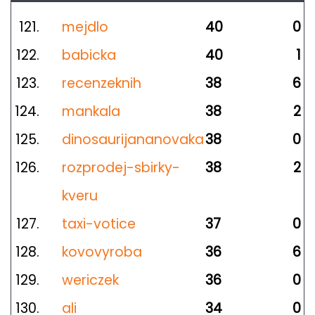
121.
mejdlo
40
0
122.
babicka
40
1
123.
recenzeknih
38
6
124.
mankala
38
2
125.
dinosaurijananovaka
38
0
126.
rozprodej-sbirky-
38
2
kveru
127.
taxi-votice
37
0
128.
kovovyroba
36
6
129.
wericzek
36
0
130.
ali
34
0