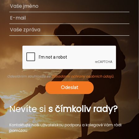
Odesláním souhlasíte se
Zásadami ochrany osobních údajů
.
Odeslat
Nevíte si
s čímkoliv rady?
Kontaktujte naši uživatelskou podporu a kolegové Vám rádi
pomůžou.