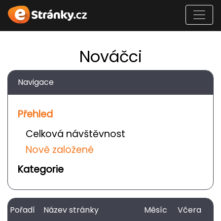
Nováčci
Navigace
Přehled
Celková návštěvnost
Nově založené
Kategorie
Pořadí
Název stránky
Měsíc
Včera