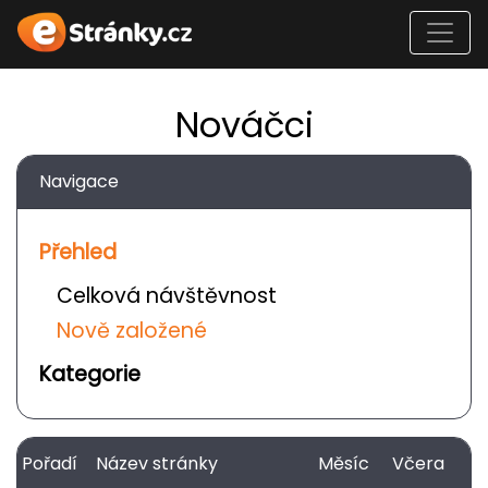
Nováčci
Navigace
Přehled
Celková návštěvnost
Nově založené
Kategorie
Pořadí
Název stránky
Měsíc
Včera