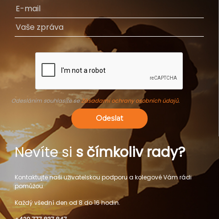
Odesláním souhlasíte se
Zásadami ochrany osobních údajů
.
Odeslat
Nevíte si
s čímkoliv rady?
Kontaktujte naši uživatelskou podporu a kolegové Vám rádi
pomůžou.
Každý všední den od 8 do 16 hodin.