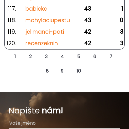
117.
babicka
43
1
118.
mohylaciupestu
43
0
119.
jelimanci-pati
42
3
120.
recenzeknih
42
3
1
2
3
4
5
6
7
8
9
10
Napište
nám!