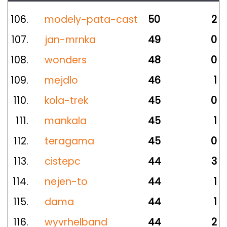
106.
modely-pata-cast
50
2
107.
jan-mrnka
49
0
108.
wonders
48
0
109.
mejdlo
46
1
110.
kola-trek
45
0
111.
mankala
45
1
112.
teragama
45
0
113.
cistepc
44
3
114.
nejen-to
44
1
115.
dama
44
1
116.
wyvrhelband
44
2