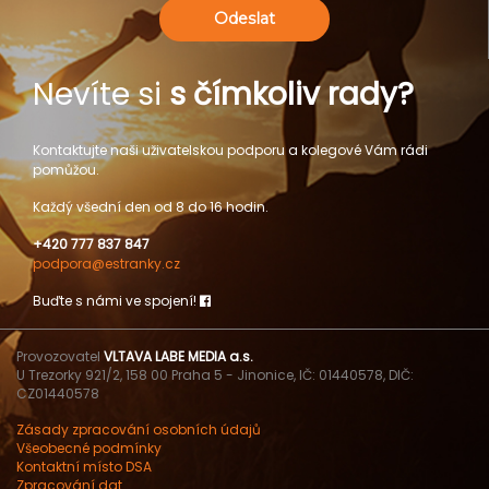
Odeslat
Nevíte si
s čímkoliv rady?
Kontaktujte naši uživatelskou podporu a kolegové Vám rádi
pomůžou.
Každý všední den od 8 do 16 hodin.
+420 777 837 847
podpora@estranky.cz
Buďte s námi ve spojení!
Provozovatel
VLTAVA LABE MEDIA a.s.
U Trezorky 921/2, 158 00 Praha 5 - Jinonice, IČ: 01440578, DIČ:
CZ01440578
Zásady zpracování osobních údajů
Všeobecné podmínky
Kontaktní místo DSA
Zpracování dat