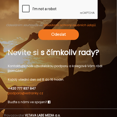
Odesláním souhlasíte se
Zásadami ochrany osobních údajů
.
Odeslat
Nevíte si
s čímkoliv rady?
Kontaktujte naši uživatelskou podporu a kolegové Vám rádi
pomůžou.
Každý všední den od 8 do 16 hodin.
+420 777 837 847
podpora@estranky.cz
Buďte s námi ve spojení!
Provozovatel
VLTAVA LABE MEDIA a.s.