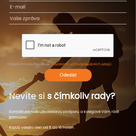
Odesláním souhlasíte se
Zásadami ochrany osobních údajů
.
Odeslat
Nevíte si
s čímkoliv rady?
Kontaktujte naši uživatelskou podporu a kolegové Vám rádi
pomůžou.
Každý všední den od 8 do 16 hodin.