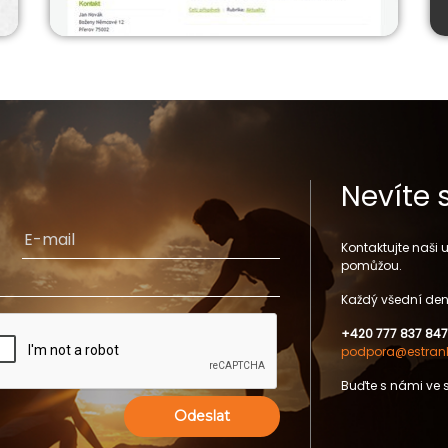
Nevíte 
Kontaktujte naši
pomůžou.
Každý všední den
+420 777 837 847
podpora@estrank
Buďte s námi ve 
Odeslat