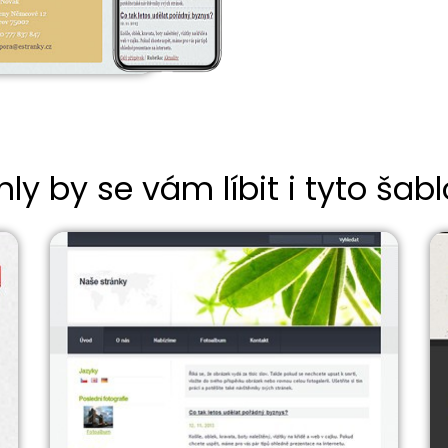
ly by se vám líbit i tyto šab