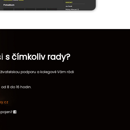
si
s čímkoliv rady?
 uživatelskou podporu a kolegové Vám rádi
 od 8 do 16 hodin.
y.cz
spojení!