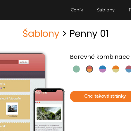
Ceník
Šablony
Šablony
> Penny 01
Barevné kombinace
Chci takové stránky