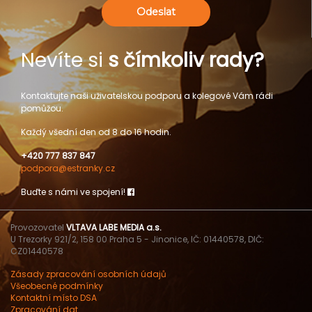
Odeslat
Nevíte si
s čímkoliv rady?
Kontaktujte naši uživatelskou podporu a kolegové Vám rádi
pomůžou.
Každý všední den od 8 do 16 hodin.
+420 777 837 847
podpora@estranky.cz
Buďte s námi ve spojení!
Provozovatel
VLTAVA LABE MEDIA a.s.
U Trezorky 921/2, 158 00 Praha 5 - Jinonice, IČ: 01440578, DIČ:
CZ01440578
Zásady zpracování osobních údajů
Všeobecné podmínky
Kontaktní místo DSA
Zpracování dat