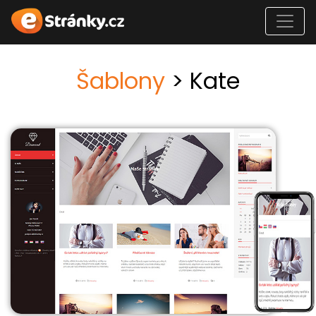
Šablony
> Kate