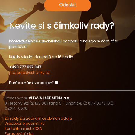
Odeslat
Nevíte si
s čímkoliv rady?
Kontaktujte naši uživatelskou podporu a kolegové Vám rádi
pomůžou.
Každý všední den od 8 do 16 hodin.
+420 777 837 847
podpora@estranky.cz
Buďte s námi ve spojení!
Provozovatel
VLTAVA LABE MEDIA a.s.
U Trezorky 921/2, 158 00 Praha 5 - Jinonice, IČ: 01440578, DIČ:
CZ01440578
Zásady zpracování osobních údajů
Všeobecné podmínky
Kontaktní místo DSA
Zpracování dat