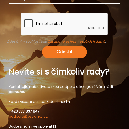
Odesláním souhlasíte se
Zásadami ochrany osobních údajů
.
Odeslat
Nevíte si
s čímkoliv rady?
Kontaktujte naši uživatelskou podporu a kolegové Vám rádi
pomůžou.
Každý všední den od 8 do 16 hodin.
+420 777 837 847
podpora@estranky.cz
Buďte s námi ve spojení!