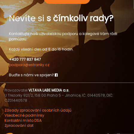
Nevíte si
s čímkoliv rady?
Kontaktujte naši uživatelskou podporu a kolegové Vám rádi
pomůžou.
Každý všední den od 8 do 16 hodin.
+420 777 837 847
podpora@estranky.cz
Buďte s námi ve spojení!
Provozovatel
VLTAVA LABE MEDIA a.s.
U Trezorky 921/2, 158 00 Praha 5 - Jinonice, IČ: 01440578, DIČ:
CZ01440578
Zásady zpracování osobních údajů
Všeobecné podmínky
Kontaktní místo DSA
Zpracování dat