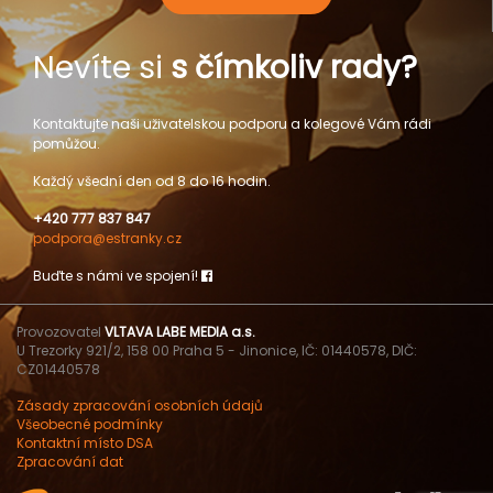
Nevíte si
s čímkoliv rady?
Kontaktujte naši uživatelskou podporu a kolegové Vám rádi
pomůžou.
Každý všední den od 8 do 16 hodin.
+420 777 837 847
podpora@estranky.cz
Buďte s námi ve spojení!
Provozovatel
VLTAVA LABE MEDIA a.s.
U Trezorky 921/2, 158 00 Praha 5 - Jinonice, IČ: 01440578, DIČ:
CZ01440578
Zásady zpracování osobních údajů
Všeobecné podmínky
Kontaktní místo DSA
Zpracování dat