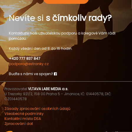
Nevíte si
s čímkoliv rady?
Kontaktujte naši uživatelskou podporu a kolegové Vám rádi
pomůžou.
Každý všední den od 8 do 16 hodin.
+420 777 837 847
podpora@estranky.cz
Buďte s námi ve spojení!
Provozovatel
VLTAVA LABE MEDIA a.s.
U Trezorky 921/2, 158 00 Praha 5 - Jinonice, IČ: 01440578, DIČ:
CZ01440578
Zásady zpracování osobních údajů
Všeobecné podmínky
Kontaktní místo DSA
Zpracování dat