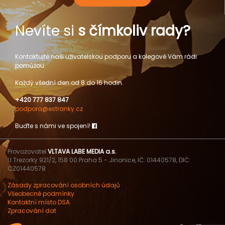
Nevíte si
s čímkoliv rady?
Kontaktujte naši uživatelskou podporu a kolegové Vám rádi
pomůžou.
Každý všední den od 8 do 16 hodin.
+420 777 837 847
podpora@estranky.cz
Buďte s námi ve spojení!
Provozovatel
VLTAVA LABE MEDIA a.s.
U Trezorky 921/2, 158 00 Praha 5 - Jinonice, IČ: 01440578, DIČ:
CZ01440578
Zásady zpracování osobních údajů
Všeobecné podmínky
Kontaktní místo DSA
Zpracování dat