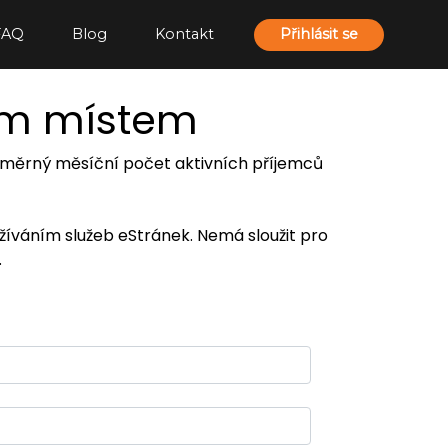
FAQ
Blog
Kontakt
Přihlásit se
ím místem
 průměrný měsíční počet aktivních příjemců
užíváním služeb eStránek. Nemá sloužit pro
.