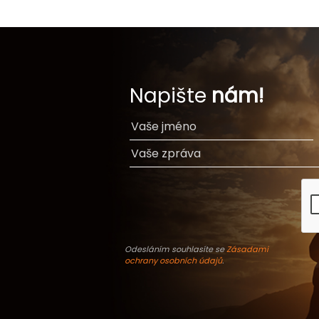
Napište
nám!
Odesláním souhlasíte se
Zásadami
ochrany osobních údajů
.