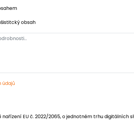
obsahem
ašistitcký obsah
 údajů
6 nařízení EU č. 2022/2065, o jednotném trhu digitálních