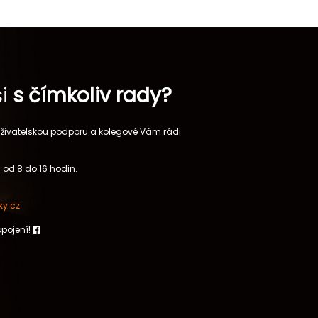
si
s čímkoliv rady?
 uživatelskou podporu a kolegové Vám rádi
 od 8 do 16 hodin.
y.cz
spojení!