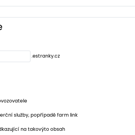
e
.estranky.cz
ovozovatele
erční služby, popřípadě farm link
dkazující na takovýto obsah