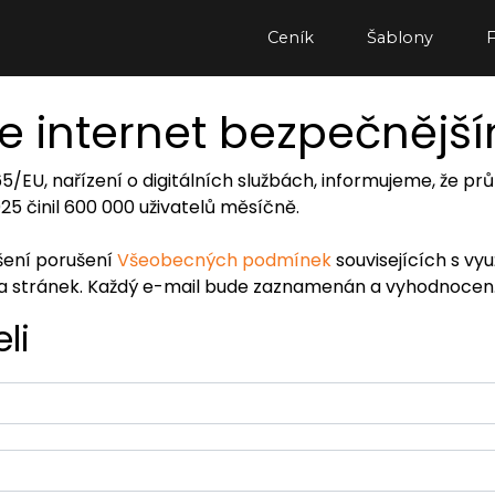
Ceník
Šablony
e internet bezpečnějš
065/EU, nařízení o digitálních službách, informujeme, že
2025 činil 600 000 uživatelů měsíčně.
ášení porušení
Všeobecných podmínek
souvisejících s vy
ra stránek. Každý e-mail bude zaznamenán a vyhodnocen
li