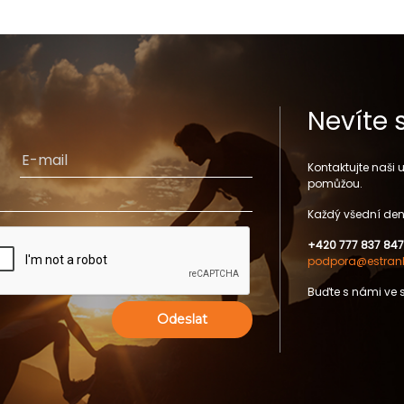
Nevíte 
Kontaktujte naši
pomůžou.
Každý všední den
+420 777 837 847
podpora@estrank
Buďte s námi ve 
Odeslat