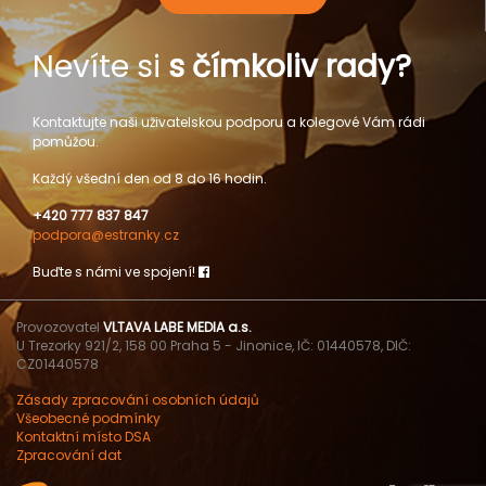
Nevíte si
s čímkoliv rady?
Kontaktujte naši uživatelskou podporu a kolegové Vám rádi
pomůžou.
Každý všední den od 8 do 16 hodin.
+420 777 837 847
podpora@estranky.cz
Buďte s námi ve spojení!
Provozovatel
VLTAVA LABE MEDIA a.s.
U Trezorky 921/2, 158 00 Praha 5 - Jinonice, IČ: 01440578, DIČ:
CZ01440578
Zásady zpracování osobních údajů
Všeobecné podmínky
Kontaktní místo DSA
Zpracování dat