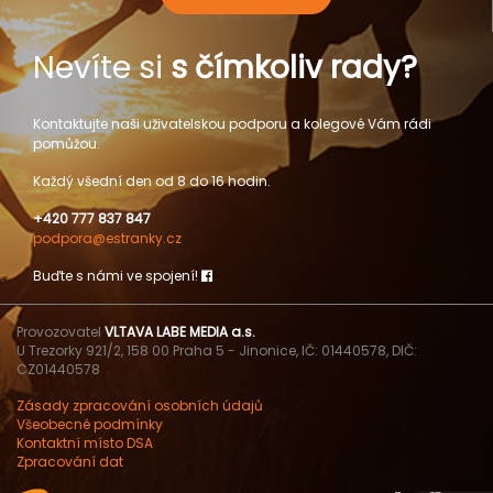
Nevíte si
s čímkoliv rady?
Kontaktujte naši uživatelskou podporu a kolegové Vám rádi
pomůžou.
Každý všední den od 8 do 16 hodin.
+420 777 837 847
podpora@estranky.cz
Buďte s námi ve spojení!
Provozovatel
VLTAVA LABE MEDIA a.s.
U Trezorky 921/2, 158 00 Praha 5 - Jinonice, IČ: 01440578, DIČ:
CZ01440578
Zásady zpracování osobních údajů
Všeobecné podmínky
Kontaktní místo DSA
Zpracování dat