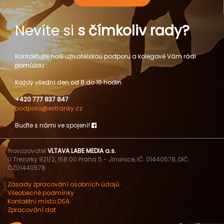
Nevíte si
s čímkoliv rady?
Kontaktujte naši uživatelskou podporu a kolegové Vám rádi
pomůžou.
Každý všední den od 8 do 16 hodin.
+420 777 837 847
podpora@estranky.cz
Buďte s námi ve spojení!
Provozovatel
VLTAVA LABE MEDIA a.s.
U Trezorky 921/2, 158 00 Praha 5 - Jinonice, IČ: 01440578, DIČ:
CZ01440578
Zásady zpracování osobních údajů
Všeobecné podmínky
Kontaktní místo DSA
Zpracování dat