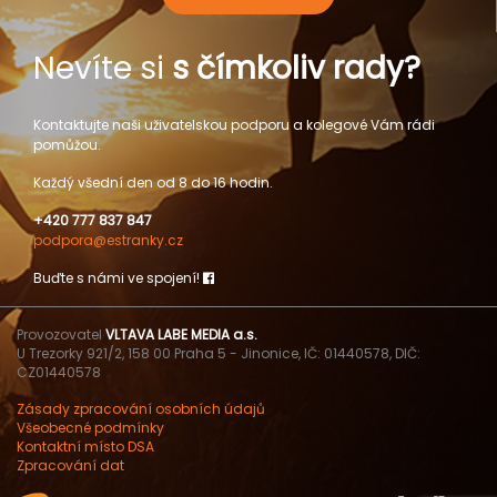
Nevíte si
s čímkoliv rady?
Kontaktujte naši uživatelskou podporu a kolegové Vám rádi
pomůžou.
Každý všední den od 8 do 16 hodin.
+420 777 837 847
podpora@estranky.cz
Buďte s námi ve spojení!
Provozovatel
VLTAVA LABE MEDIA a.s.
U Trezorky 921/2, 158 00 Praha 5 - Jinonice, IČ: 01440578, DIČ:
CZ01440578
Zásady zpracování osobních údajů
Všeobecné podmínky
Kontaktní místo DSA
Zpracování dat