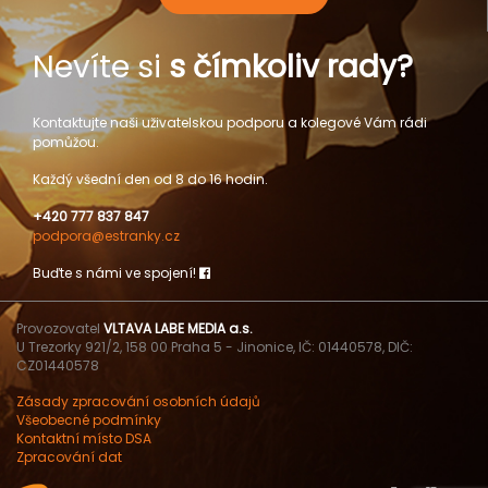
Nevíte si
s čímkoliv rady?
Kontaktujte naši uživatelskou podporu a kolegové Vám rádi
pomůžou.
Každý všední den od 8 do 16 hodin.
+420 777 837 847
podpora@estranky.cz
Buďte s námi ve spojení!
Provozovatel
VLTAVA LABE MEDIA a.s.
U Trezorky 921/2, 158 00 Praha 5 - Jinonice, IČ: 01440578, DIČ:
CZ01440578
Zásady zpracování osobních údajů
Všeobecné podmínky
Kontaktní místo DSA
Zpracování dat