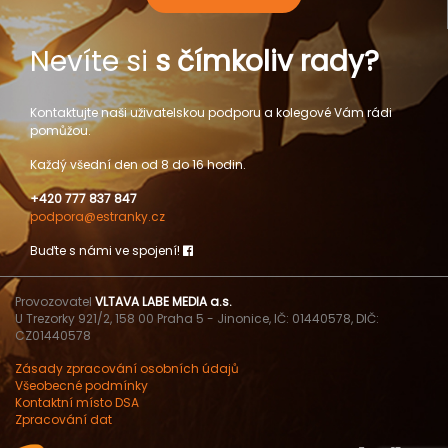
Nevíte si
s čímkoliv rady?
Kontaktujte naši uživatelskou podporu a kolegové Vám rádi
pomůžou.
Každý všední den od 8 do 16 hodin.
+420 777 837 847
podpora@estranky.cz
Buďte s námi ve spojení!
Provozovatel
VLTAVA LABE MEDIA a.s.
U Trezorky 921/2, 158 00 Praha 5 - Jinonice, IČ: 01440578, DIČ:
CZ01440578
Zásady zpracování osobních údajů
Všeobecné podmínky
Kontaktní místo DSA
Zpracování dat