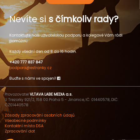
Nevíte si
s čímkoliv rady?
Kontaktujte naši uživatelskou podporu a kolegové Vám rádi
pomůžou.
Každý všední den od 8 do 16 hodin.
+420 777 837 847
podpora@estranky.cz
Buďte s námi ve spojení!
Provozovatel
VLTAVA LABE MEDIA a.s.
U Trezorky 921/2, 158 00 Praha 5 - Jinonice, IČ: 01440578, DIČ:
CZ01440578
Zásady zpracování osobních údajů
Všeobecné podmínky
Kontaktní místo DSA
Zpracování dat