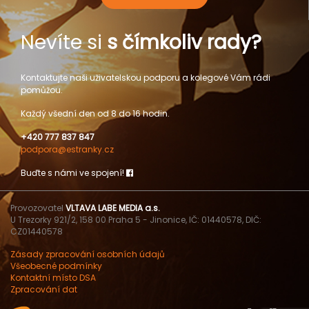
Nevíte si
s čímkoliv rady?
Kontaktujte naši uživatelskou podporu a kolegové Vám rádi
pomůžou.
Každý všední den od 8 do 16 hodin.
+420 777 837 847
podpora@estranky.cz
Buďte s námi ve spojení!
Provozovatel
VLTAVA LABE MEDIA a.s.
U Trezorky 921/2, 158 00 Praha 5 - Jinonice, IČ: 01440578, DIČ:
CZ01440578
Zásady zpracování osobních údajů
Všeobecné podmínky
Kontaktní místo DSA
Zpracování dat