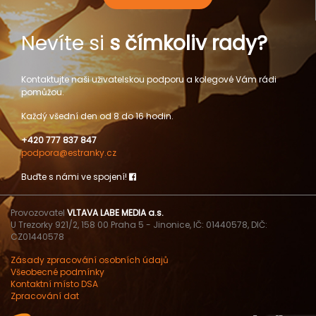
Nevíte si
s čímkoliv rady?
Kontaktujte naši uživatelskou podporu a kolegové Vám rádi
pomůžou.
Každý všední den od 8 do 16 hodin.
+420 777 837 847
podpora@estranky.cz
Buďte s námi ve spojení!
Provozovatel
VLTAVA LABE MEDIA a.s.
U Trezorky 921/2, 158 00 Praha 5 - Jinonice, IČ: 01440578, DIČ:
CZ01440578
Zásady zpracování osobních údajů
Všeobecné podmínky
Kontaktní místo DSA
Zpracování dat