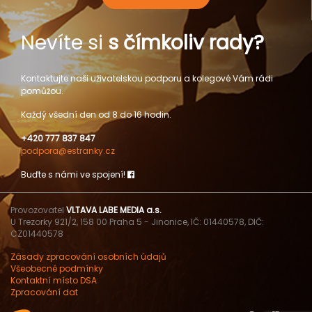
Nevíte si
s čímkoliv rady?
Kontaktujte naši uživatelskou podporu a kolegové Vám rádi
pomůžou.
Každý všední den od 8 do 16 hodin.
+420 777 837 847
podpora@estranky.cz
Buďte s námi ve spojení!
Provozovatel
VLTAVA LABE MEDIA a.s.
U Trezorky 921/2, 158 00 Praha 5 - Jinonice, IČ: 01440578, DIČ:
CZ01440578
Zásady zpracování osobních údajů
Všeobecné podmínky
Kontaktní místo DSA
Zpracování dat