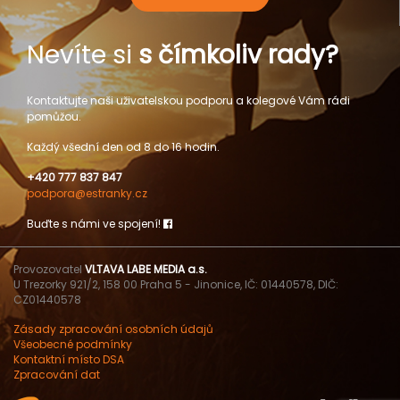
Nevíte si
s čímkoliv rady?
Kontaktujte naši uživatelskou podporu a kolegové Vám rádi
pomůžou.
Každý všední den od 8 do 16 hodin.
+420 777 837 847
podpora@estranky.cz
Buďte s námi ve spojení!
Provozovatel
VLTAVA LABE MEDIA a.s.
U Trezorky 921/2, 158 00 Praha 5 - Jinonice, IČ: 01440578, DIČ:
CZ01440578
Zásady zpracování osobních údajů
Všeobecné podmínky
Kontaktní místo DSA
Zpracování dat