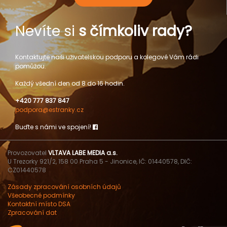
Nevíte si
s čímkoliv rady?
Kontaktujte naši uživatelskou podporu a kolegové Vám rádi
pomůžou.
Každý všední den od 8 do 16 hodin.
+420 777 837 847
podpora@estranky.cz
Buďte s námi ve spojení!
Provozovatel
VLTAVA LABE MEDIA a.s.
U Trezorky 921/2, 158 00 Praha 5 - Jinonice, IČ: 01440578, DIČ:
CZ01440578
Zásady zpracování osobních údajů
Všeobecné podmínky
Kontaktní místo DSA
Zpracování dat