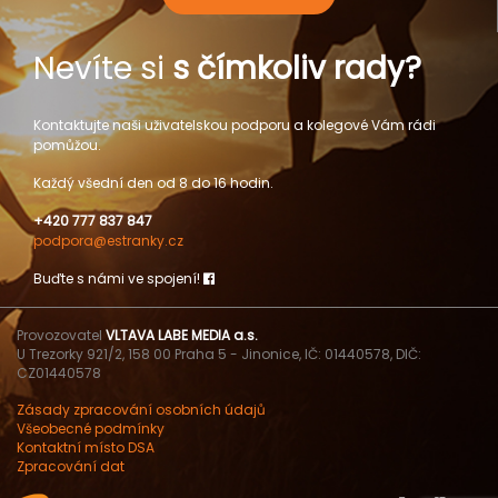
Nevíte si
s čímkoliv rady?
Kontaktujte naši uživatelskou podporu a kolegové Vám rádi
pomůžou.
Každý všední den od 8 do 16 hodin.
+420 777 837 847
podpora@estranky.cz
Buďte s námi ve spojení!
Provozovatel
VLTAVA LABE MEDIA a.s.
U Trezorky 921/2, 158 00 Praha 5 - Jinonice, IČ: 01440578, DIČ:
CZ01440578
Zásady zpracování osobních údajů
Všeobecné podmínky
Kontaktní místo DSA
Zpracování dat