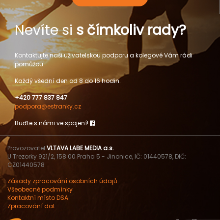
Nevíte si
s čímkoliv rady?
Kontaktujte naši uživatelskou podporu a kolegové Vám rádi
pomůžou.
Každý všední den od 8 do 16 hodin.
+420 777 837 847
podpora@estranky.cz
Buďte s námi ve spojení!
Provozovatel
VLTAVA LABE MEDIA a.s.
U Trezorky 921/2, 158 00 Praha 5 - Jinonice, IČ: 01440578, DIČ:
CZ01440578
Zásady zpracování osobních údajů
Všeobecné podmínky
Kontaktní místo DSA
Zpracování dat