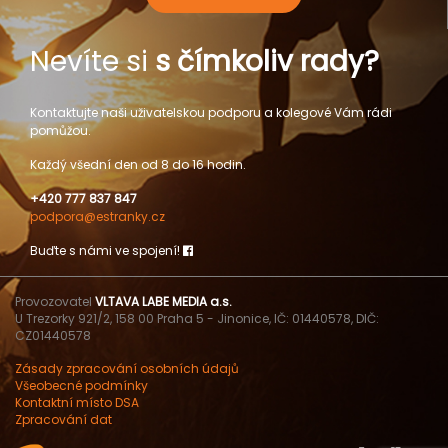
Nevíte si
s čímkoliv rady?
Kontaktujte naši uživatelskou podporu a kolegové Vám rádi
pomůžou.
Každý všední den od 8 do 16 hodin.
+420 777 837 847
podpora@estranky.cz
Buďte s námi ve spojení!
Provozovatel
VLTAVA LABE MEDIA a.s.
U Trezorky 921/2, 158 00 Praha 5 - Jinonice, IČ: 01440578, DIČ:
CZ01440578
Zásady zpracování osobních údajů
Všeobecné podmínky
Kontaktní místo DSA
Zpracování dat