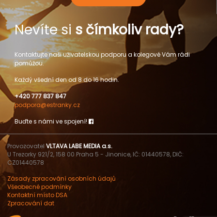
Nevíte si
s čímkoliv rady?
Kontaktujte naši uživatelskou podporu a kolegové Vám rádi
pomůžou.
Každý všední den od 8 do 16 hodin.
+420 777 837 847
podpora@estranky.cz
Buďte s námi ve spojení!
Provozovatel
VLTAVA LABE MEDIA a.s.
U Trezorky 921/2, 158 00 Praha 5 - Jinonice, IČ: 01440578, DIČ:
CZ01440578
Zásady zpracování osobních údajů
Všeobecné podmínky
Kontaktní místo DSA
Zpracování dat