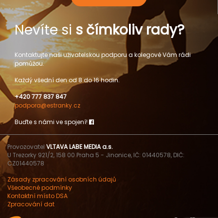
Nevíte si
s čímkoliv rady?
Kontaktujte naši uživatelskou podporu a kolegové Vám rádi
pomůžou.
Každý všední den od 8 do 16 hodin.
+420 777 837 847
podpora@estranky.cz
Buďte s námi ve spojení!
Provozovatel
VLTAVA LABE MEDIA a.s.
U Trezorky 921/2, 158 00 Praha 5 - Jinonice, IČ: 01440578, DIČ:
CZ01440578
Zásady zpracování osobních údajů
Všeobecné podmínky
Kontaktní místo DSA
Zpracování dat