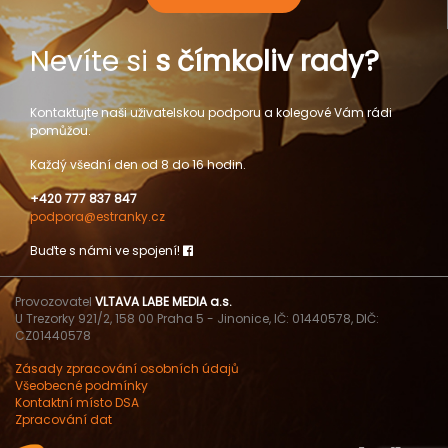
Nevíte si
s čímkoliv rady?
Kontaktujte naši uživatelskou podporu a kolegové Vám rádi
pomůžou.
Každý všední den od 8 do 16 hodin.
+420 777 837 847
podpora@estranky.cz
Buďte s námi ve spojení!
Provozovatel
VLTAVA LABE MEDIA a.s.
U Trezorky 921/2, 158 00 Praha 5 - Jinonice, IČ: 01440578, DIČ:
CZ01440578
Zásady zpracování osobních údajů
Všeobecné podmínky
Kontaktní místo DSA
Zpracování dat