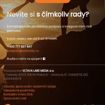
Nevíte si
s čímkoliv rady?
Kontaktujte naši uživatelskou podporu a kolegové Vám rádi
pomůžou.
Každý všední den od 8 do 16 hodin.
+420 777 837 847
podpora@estranky.cz
Buďte s námi ve spojení!
Provozovatel
VLTAVA LABE MEDIA a.s.
U Trezorky 921/2, 158 00 Praha 5 - Jinonice, IČ: 01440578, DIČ:
CZ01440578
Zásady zpracování osobních údajů
Všeobecné podmínky
Kontaktní místo DSA
Zpracování dat