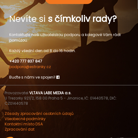
Nevíte si
s čímkoliv rady?
Kontaktujte naši uživatelskou podporu a kolegové Vám rádi
pomůžou.
Každý všední den od 8 do 16 hodin.
+420 777 837 847
podpora@estranky.cz
Buďte s námi ve spojení!
Provozovatel
VLTAVA LABE MEDIA a.s.
U Trezorky 921/2, 158 00 Praha 5 - Jinonice, IČ: 01440578, DIČ:
CZ01440578
Zásady zpracování osobních údajů
Všeobecné podmínky
Kontaktní místo DSA
Zpracování dat